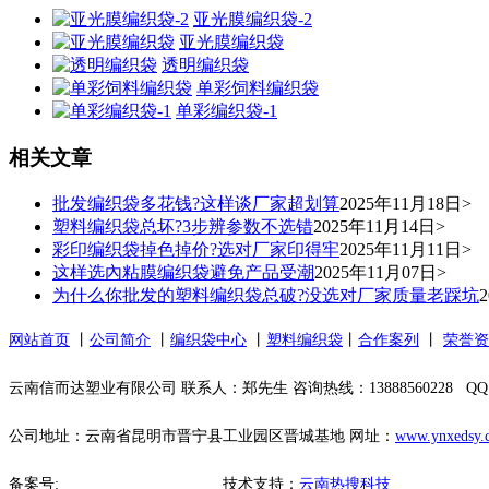
亚光膜编织袋-2
亚光膜编织袋
透明编织袋
单彩饲料编织袋
单彩编织袋-1
相关文章
批发编织袋多花钱?这样谈厂家超划算
2025年11月18日>
塑料编织袋总坏?3步辨参数不选错
2025年11月14日>
彩印编织袋掉色掉价?选对厂家印得牢
2025年11月11日>
这样选內粘膜编织袋避免产品受潮
2025年11月07日>
为什么你批发的塑料编织袋总破?没选对厂家质量老踩坑
网站首页
丨
公司简介
丨
编织袋中心
丨
塑料编织袋
丨
合作案列
丨
荣誉资
云南信而达塑业有限公司 联系人：郑先生 咨询热线：13888560228 QQ：23
公司地址：云南省昆明市晋宁县工业园区晋城基地 网址：
www.ynxedsy.
备案号:
滇ICP备2021005450号-1
技术支持：
云南热搜科技