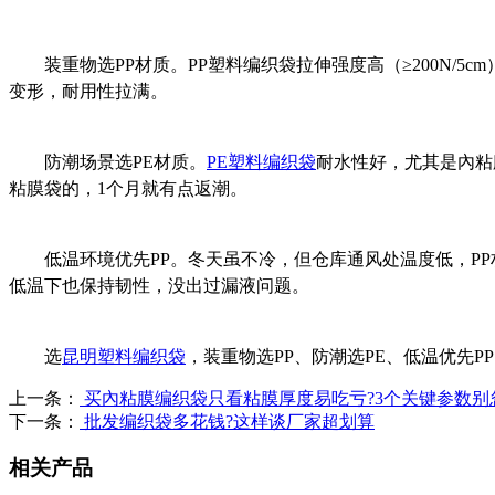
装重物选PP材质。PP塑料编织袋拉伸强度高（≥200N/5
变形，耐用性拉满。
防潮场景选PE材质。
PE塑料编织袋
耐水性好，尤其是內粘
粘膜袋的，1个月就有点返潮。
低温环境优先PP。冬天虽不冷，但仓库通风处温度低，PP
低温下也保持韧性，没出过漏液问题。
选
昆明塑料编织袋
，装重物选PP、防潮选PE、低温优先
上一条：
买內粘膜编织袋只看粘膜厚度易吃亏?3个关键参数别
下一条：
批发编织袋多花钱?这样谈厂家超划算
相关产品