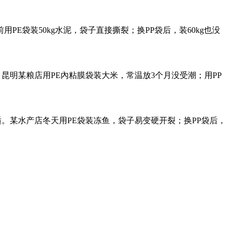
用PE袋装50kg水泥，袋子直接撕裂；换PP袋后，装60kg也没
昆明某粮店用PE內粘膜袋装大米，常温放3个月没受潮；用PP
适。某水产店冬天用PE袋装冻鱼，袋子易变硬开裂；换PP袋后，