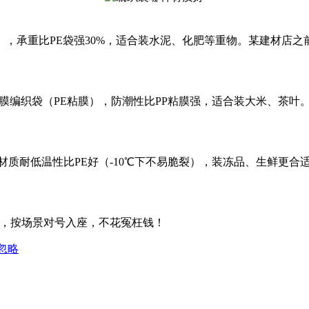
cm），承重比PE袋强30%，适合装水泥、化肥等重物。某建材店之前
膜编织袋（PE粘膜），防潮性比PP粘膜强，适合装大米、茶叶。
材质耐低温性比PE好（-10℃下不易脆裂），装冻品、生鲜更合
PP，按场景对号入座，不花冤枉钱！
忽略