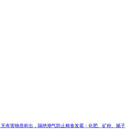
、无有害物质析出，隔绝潮气防止粮食发霉；化肥、矿粉、腻子