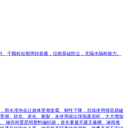
物料、干颗粒短期周转装载，仅能基础防尘，无隔水隔粉能力。
，雨水浸泡会让袋体受潮发霉、韧性下降，后续使用很容易破
受潮、软化、老化、脆裂，未使用就出现报废损耗，大大增加
。 储存闲置昆明塑料编织袋，首先要避开露天暴晒、淋雨堆