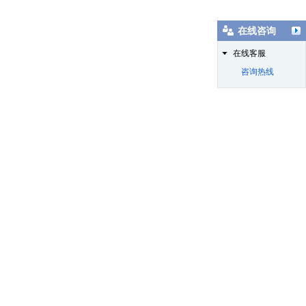
在线咨询
在线客服
咨询热线