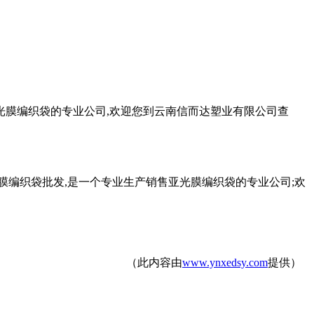
光膜编织袋的专业公司,欢迎您到云南信而达塑业有限公司查
光膜编织袋批发,是一个专业生产销售亚光膜编织袋的专业公司;欢
（此内容由
www.ynxedsy.com
提供）