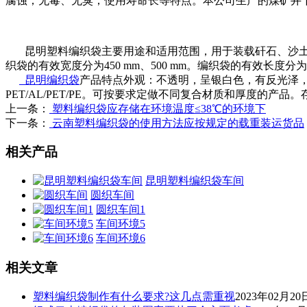
腐蚀；无毒、无臭；使用寿命长等特点。本公司生产的煤矿井下用塑料编
昆明塑料编织袋主要用途和适用范围，用于装载矸石、沙土等颗粒
织袋的有效宽度分为450 mm、500 mm。编织袋的有效长度分为
昆明编织袋
产品特点外观：不透明，呈银白色，有反光泽
PET/AL/PET/PE。可按要求定做不同复合材质和厚度的产品。
上一条：
塑料编织袋应存储在环境温度≤38℃的环境下
下一条：
云南塑料编织袋的使用方法应按规定的载重装运货品
相关产品
昆明塑料编织袋车间
圆织车间
圆织车间1
车间环境5
车间环境6
相关文章
塑料编织袋制作有什么要求?这几点需重视
2023年02月20