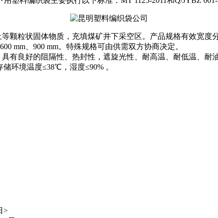
织袋主要执行以下标准：MT 1125-2011和Q/JYBZ 001
状固体物质，充填煤矿井下采空区。产品规格有效宽度分为：500
600 mm、900 mm。特殊规格可由供需双方协商决定。
，具有良好的阻隔性、热封性，遮旋光性、耐高温、耐低温、耐
存储环境温度≤38℃，湿度≤90% 。
日>